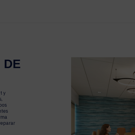
LEGAL
SOCIOS TECNOLÓGICOS
GESTIÓN DEL LUGAR DE TRABAJO
Señalización Digital
Programación de Espacios de Trabajo
Gestión de Visitantes
 DE
Análisis de Sensores de Ocupación
t y
s,
ipos
ntes
orma
reparar