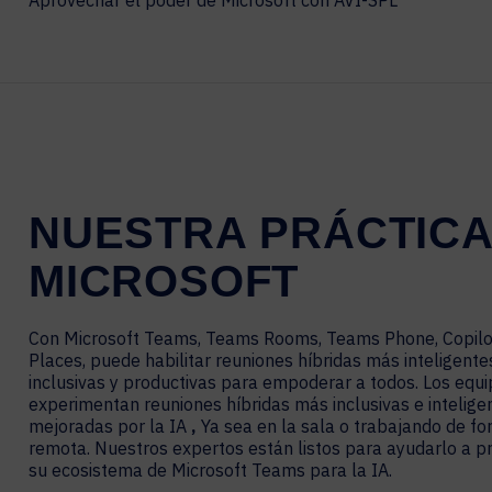
Aprovechar el poder de Microsoft con AVI-SPL
Centros de Contacto
HOSPITALIDAD
CARRERAS
TECNOLOGÍA DE EXPERIENCIA
XTG tecnología de experiencia
Transmisión Empresarial
Producción de AR, VR y XR
NUESTRA PRÁCTICA
Transmisión de Video y Medios
Simulación
MICROSOFT
Con Microsoft Teams, Teams Rooms, Teams Phone, Copilo
Places, puede habilitar reuniones híbridas más inteligente
inclusivas y productivas para empoderar a todos. Los equ
experimentan reuniones híbridas más inclusivas e intelige
mejoradas por la IA
,
Ya sea en la sala o trabajando de f
remota. Nuestros expertos están listos para ayudarlo a p
su ecosistema de Microsoft Teams para la IA.