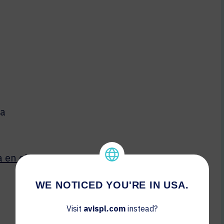
la
a en el
WE NOTICED YOU'RE IN USA.
Visit
avispl.com
instead?