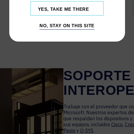
YES, TAKE ME THERE
NO, STAY ON THIS SITE
SOPORTE
INTEROPE
Trabaje con el proveedor que c
Microsoft. Nuestros expertos di
que respaldan los dispositivos y
sus equipos, incluidos
Cisco
,
Cre
Pexip
y
Q-SYS
.