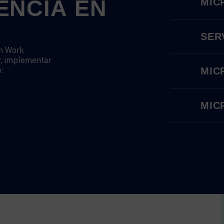
ENCIA
EN
MIC
SER
rn Work
ar, implementar
:
MIC
MIC