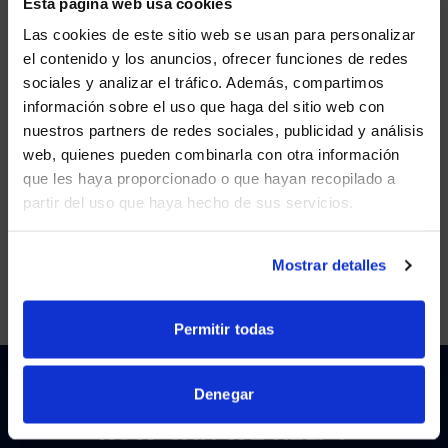
Esta página web usa cookies
AVI-SPL Wins SAMA Award for Best Co-Creation of
Las cookies de este sitio web se usan para personalizar
Value in 2025
el contenido y los anuncios, ofrecer funciones de redes
sociales y analizar el tráfico. Además, compartimos
VIEW MORE
WE NOTICED YOU'RE IN USA.
información sobre el uso que haga del sitio web con
nuestros partners de redes sociales, publicidad y análisis
Visit
avispl.com
instead?
web, quienes pueden combinarla con otra información
FEB 3, 2025
que les haya proporcionado o que hayan recopilado a
AVI-SPL Launches Brand Campaign “Confidence
partir del uso que haya hecho de sus servicios.
YES, TAKE ME THERE
and Curiosity”
VIEW MORE
NO, STAY ON THIS SITE
Mostrar detalles
Permitir todas
Denegar
HOW CAN WE HELP?