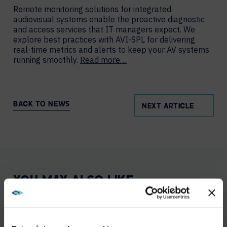
Remote monitoring solutions for integrated
audiovisual systems enable the proactive diagnostic
and access services that IT managers expect. We
explore best practices with AVI-SPL for delivering
real-time metrics and alerts to keep your AV systems
running smoothly.
Read more…
BACK TO NEWS
NEXT ARTICLE
YOU MAY ALSO LIKE
MAY 20, 2025