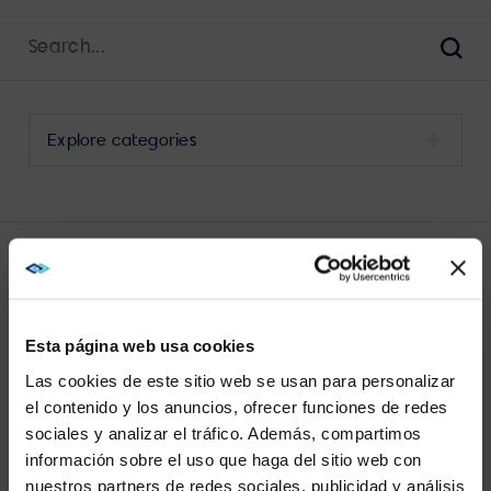
Search
for:
Sear
Select
a
category
to
view
its
LATEST ABSEN POSTS
archive
Esta página web usa cookies
Las cookies de este sitio web se usan para personalizar
el contenido y los anuncios, ofrecer funciones de redes
sociales y analizar el tráfico. Además, compartimos
WE NOTICED YOU'RE IN USA.
información sobre el uso que haga del sitio web con
VIEW MORE
nuestros partners de redes sociales, publicidad y análisis