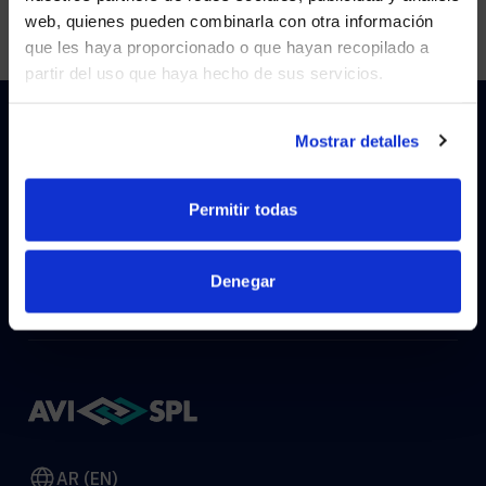
Visit
avispl.com
instead?
web, quienes pueden combinarla con otra información
que les haya proporcionado o que hayan recopilado a
partir del uso que haya hecho de sus servicios.
YES, TAKE ME THERE
NO, STAY ON THIS SITE
Mostrar detalles
HOW CAN WE HELP?
Permitir todas
CONTACT US
HELP DESK
Denegar
AR (EN)