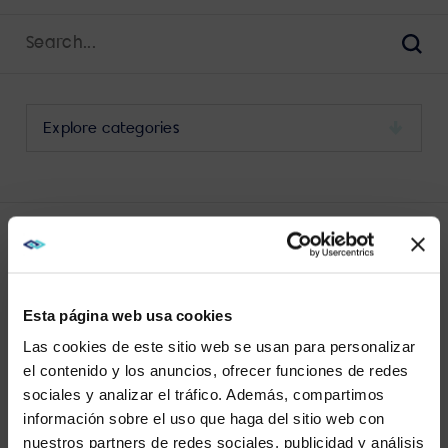
Search
for:
Sear
Select
a
category
to
view
its
LATEST DIGITAL WORKPLACE
archive
SERVICES POSTS
Esta página web usa cookies
Las cookies de este sitio web se usan para personalizar
el contenido y los anuncios, ofrecer funciones de redes
sociales y analizar el tráfico. Además, compartimos
WE NOTICED YOU'RE IN USA.
información sobre el uso que haga del sitio web con
No results found.
nuestros partners de redes sociales, publicidad y análisis