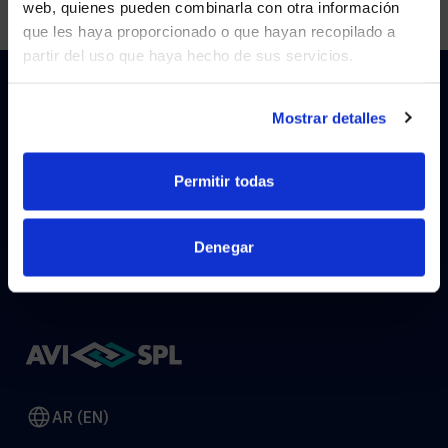
web, quienes pueden combinarla con otra información
que les haya proporcionado o que hayan recopilado a
partir del uso que haya hecho de sus servicios.
YES, TAKE ME THERE
NO, STAY ON THIS SITE
Mostrar detalles
HOW CAN WE HELP?
Permitir todas
CONTACT US
HELP DESK
Denegar
AR (EN)