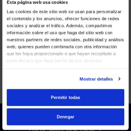
Esta página web usa cookies
Las cookies de este sitio web se usan para personalizar
el contenido y los anuncios, ofrecer funciones de redes
AUG 17, 2023
ARTIFICIAL INTELLIGENCE
sociales y analizar el tráfico. Además, compartimos
Three ways AI cameras are reshaping hybrid
WE NOTICED YOU'RE IN USA.
información sobre el uso que haga del sitio web con
meetings
nuestros partners de redes sociales, publicidad y análisis
Visit
avispl.com
instead?
web, quienes pueden combinarla con otra información
VIEW MORE
que les haya proporcionado o que hayan recopilado a
partir del uso que haya hecho de sus servicios.
YES, TAKE ME THERE
NO, STAY ON THIS SITE
Showing
2
of
2
Mostrar detalles
Permitir todas
Denegar
HOW CAN WE HELP?