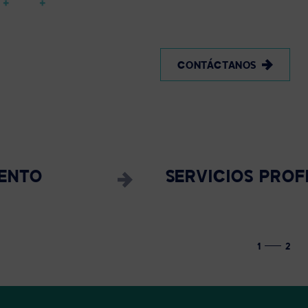
CONTÁCTANOS
IENTO
SERVICIOS PROF
1
2