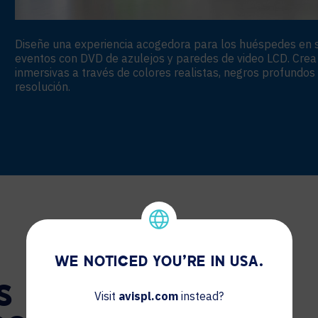
Diseñe una experiencia acogedora para los huéspedes en s
eventos con DVD de azulejos y paredes de video LCD. Crea 
inmersivas a través de colores realistas, negros profundos
resolución.
WE NOTICED YOU'RE IN USA.
S
Visit
avispl.com
instead?