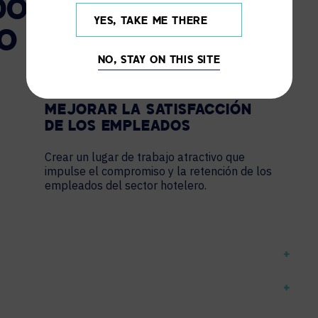
DOS EN
YES, TAKE ME THERE
O
NO, STAY ON THIS SITE
MEJORAR LA SATISFACCIÓN
DE LOS EMPLEADOS
Crear un lugar de trabajo atractivo que
impulse el compromiso y la retención de los
empleados del sector hotelero.