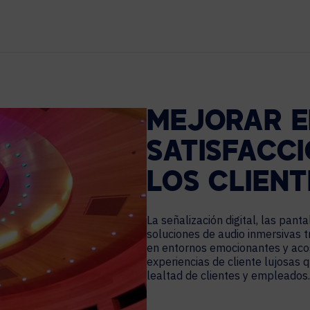
LEGAL
SOCIOS TECNOLÓGICOS
GESTIÓN DEL LUGAR DE TRABAJO
Señalización Digital
Programación de Espacios de Trabajo
MEJORAR EL
Gestión de Visitantes
SATISFACCI
Análisis de Sensores de Ocupación
LOS CLIENT
La señalización digital, las panta
soluciones de audio inmersivas 
en entornos emocionantes y aco
experiencias de cliente lujosas 
lealtad de clientes y empleados