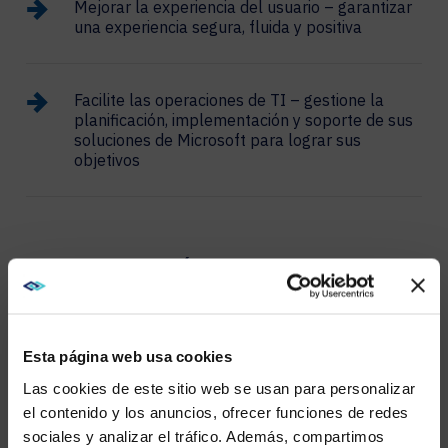
Mejorar la experiencia del usuario – garantizar
una experiencia segura, fluida y positiva
Facilite las operaciones de TI – gestione la
planificación, implementación y soporte de sus
soluciones de Microsoft para lograr sus
objetivos
IMPLEMENTACIÓN
Planificamos, implementamos y administramos
hábilmente Microsoft Teams, Teams Phone y
dispositivos de Microsoft.
Esta página web usa cookies
Las cookies de este sitio web se usan para personalizar
el contenido y los anuncios, ofrecer funciones de redes
sociales y analizar el tráfico. Además, compartimos