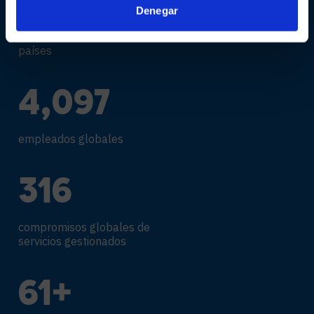
118,696
+
Denegar
Proyectos en más de 100
países
4,295
empleados globales
335
compromisos globales de
servicios gestionados
65
+