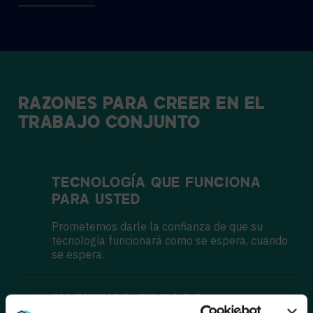
RAZONES
PARA
CREER
EN
EL
TRABAJO
CONJUNTO
TECNOLOGÍA QUE FUNCIONA
PARA USTED
Prometemos darle la confianza de que su
tecnología funcionará como se espera, cuando
se espera.
SU FUTURO EN FOCO