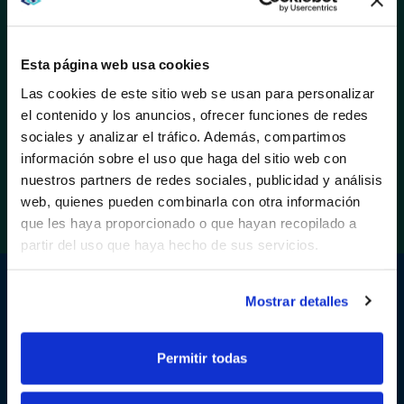
Nuestro equipo le permite innovar sin miedo y
dar forma a un futuro más grande y audaz.
Esta página web usa cookies
Las cookies de este sitio web se usan para personalizar
TU CAMINO, TU SOCIO
el contenido y los anuncios, ofrecer funciones de redes
AVI-SPL es un equipo de personas que ayudan
sociales y analizar el tráfico. Además, compartimos
a las personas. Nuestra experiencia en la
WE NOTICED YOU'RE IN USA.
información sobre el uso que haga del sitio web con
industria le ayudará a avanzar.
nuestros partners de redes sociales, publicidad y análisis
Visit
avispl.com
instead?
web, quienes pueden combinarla con otra información
que les haya proporcionado o que hayan recopilado a
partir del uso que haya hecho de sus servicios.
YES, TAKE ME THERE
NO, STAY ON THIS SITE
Mostrar detalles
GESTIÓN MUNDIAL Y APOYO LOCAL
Permitir todas