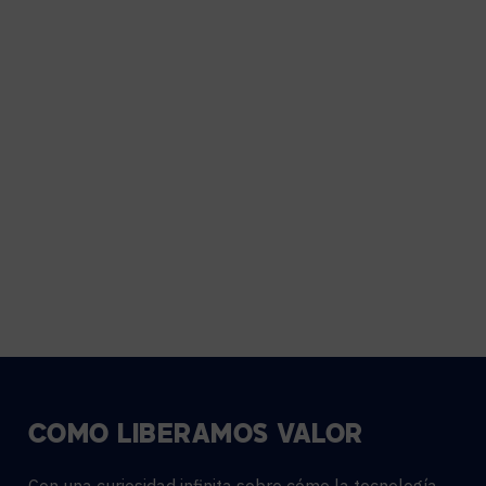
CÓMO
LIBERAMOS
VALOR
Con una curiosidad infinita sobre cómo la tecnología