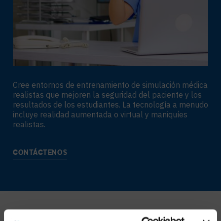
Cree entornos de entrenamiento de simulación médica
realistas que mejoren la seguridad del paciente y los
resultados de los estudiantes. La tecnología a menudo
incluye realidad aumentada o virtual y maniquíes
realistas.
CONTÁCTENOS