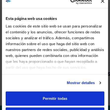
Servicios
GESTIONAMOS
Y
APOYAMOS
SU
Esta página web usa cookies
ECOSISTEMA
DE
Las cookies de este sitio web se usan para personalizar
SIMULACIÓN
el contenido y los anuncios, ofrecer funciones de redes
sociales y analizar el tráfico. Además, compartimos
WE NOTICED YOU'RE IN USA.
información sobre el uso que haga del sitio web con
CONTÁCTENOS
nuestros partners de redes sociales, publicidad y análisis
Visit
avispl.com
instead?
web, quienes pueden combinarla con otra información
que les haya proporcionado o que hayan recopilado a
partir del uso que haya hecho de sus servicios.
YES, TAKE ME THERE
COMUNICACIONES UNIFICADAS
NO, STAY ON THIS SITE
Mostrar detalles
1
4
Permitir todas