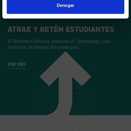
Denegar
Casos prácticos
ATRAE Y RETÉN ESTUDIANTES
El Northern Alberta Institute of Technology creó
entornos de simulación inmersiva.
VER MÁS