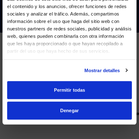
el contenido y los anuncios, ofrecer funciones de redes
CONTÁCTENOS
sociales y analizar el tráfico. Además, compartimos
WE NOTICED YOU'RE IN USA.
información sobre el uso que haga del sitio web con
nuestros partners de redes sociales, publicidad y análisis
Visit
avispl.com
instead?
web, quienes pueden combinarla con otra información
que les haya proporcionado o que hayan recopilado a
partir del uso que haya hecho de sus servicios.
YES, TAKE ME THERE
SOCIOS
NO, STAY ON THIS SITE
Mostrar detalles
Nos asociamos con los principales proveedores de
colaboración.
Permitir todas
Denegar